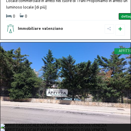
Locale commerciale in affitto nel cuore di Trani Proponiamo in affitto un
luminoso locale
[di più]
0
0
dettag
Immobiliare valenziano
AFFITT