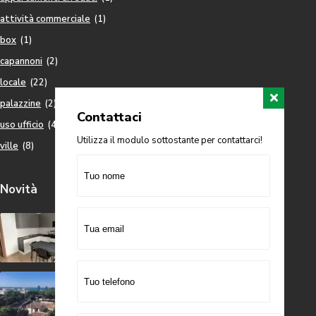
attività commerciale
(1)
box
(1)
capannoni
(2)
locale
(22)
palazzine
(2)
Contattaci
uso ufficio
(4)
Utilizza il modulo sottostante per contattarci!
ville
(8)
Novità
VENDESI APPARTAMENTO VIA
DOGANA VEC...
150,000 €
VENDESI APPARTAMENTO VIA
MALCANGI A...
245,000 €