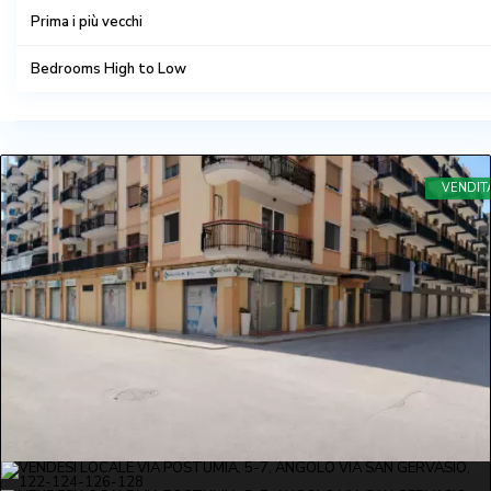
Prima i più vecchi
ZONA USCITA TRANI CENTRO
Bedrooms High to Low
ZONA VIA CORATO
Bedrooms Low to high
Bagni da alto a basso
VENDIT
Bathrooms Low to high
Predefinito