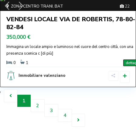
ZONA CENTRO TRANI
,
BAT
22
VENDESI LOCALE VIA DE ROBERTIS, 78-80-
82-84
350,000 €
Immagina un locale ampio e luminoso nel cuore del centro città, con una
presenza scenica c
[di più]
0
1
dettag
Immobiliare valenziano
1
2
3
4