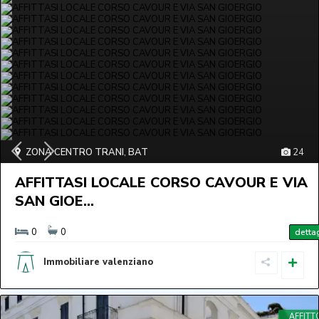
ZONA CENTRO TRANI
,
BAT
24
AFFITTASI LOCALE CORSO CAVOUR E VIA
SAN GIOE...
0
0
dettag
Immobiliare valenziano
AFFITT