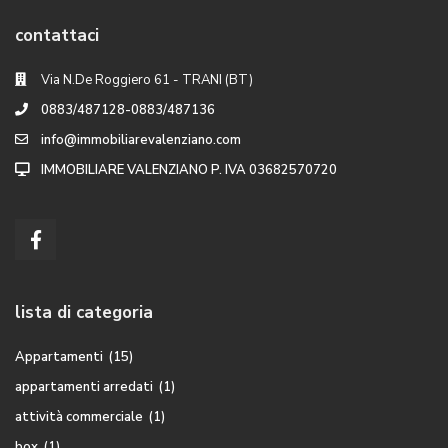
contattaci
Via N.De Roggiero 61 - TRANI (BT)
0883/487128-0883/487136
info@immobiliarevalenziano.com
IMMOBILIARE VALENZIANO P. IVA 03682570720
lista di categoria
Appartamenti
(15)
appartamenti arredati
(1)
attività commerciale
(1)
box
(1)