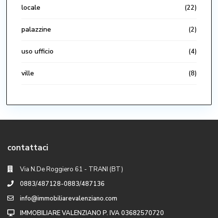
locale
(22)
palazzine
(2)
uso ufficio
(4)
ville
(8)
contattaci
Via N.De Roggiero 61 - TRANI (BT)
0883/487128-0883/487136
info@immobiliarevalenziano.com
IMMOBILIARE VALENZIANO P. IVA 03682570720