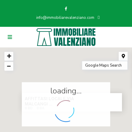
info@immobiliarevalenziano.com
loading...
AFFITTASI LOCALE VIA
MALCANGI ...
0 BD
0 BA