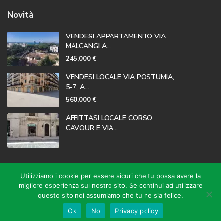
Novità
VENDESI APPARTAMENTO VIA
MALCANGI A...
245,000 €
VENDESI LOCALE VIA POSTUMIA,
5-7, A...
560,000 €
AFFITTASI LOCALE CORSO
CAVOUR E VIA...
Privacy Policy
Utilizziamo i cookie per essere sicuri che tu possa avere la
migliore esperienza sul nostro sito. Se continui ad utilizzare
questo sito noi assumiamo che tu ne sia felice.
Ok
No
Privacy policy
Copyright 2020| Immobiliare Valenziano Tutti i diritti riservati.