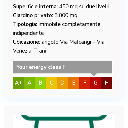
Superficie interna:
450 mq su due livelli
Giardino privato:
3.000 mq
Tipologia:
immobile completamente
indipendente
Ubicazione:
angolo Via Malcangi – Via
Venezia, Trani
Your energy class F
A+
A
B
C
D
E
F
G
H