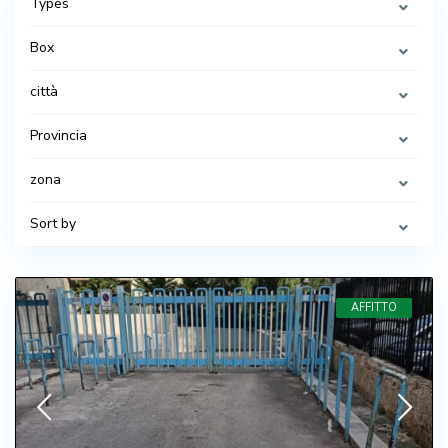
Types
Box
città
Provincia
zona
Sort by
AFFITTO