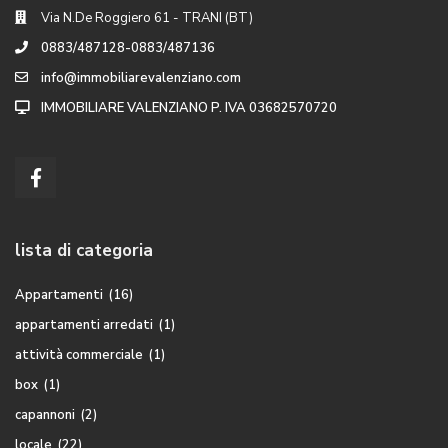
Via N.De Roggiero 61 - TRANI (BT)
0883/487128-0883/487136
info@immobiliarevalenziano.com
IMMOBILIARE VALENZIANO P. IVA 03682570720
lista di categoria
Appartamenti
(16)
appartamenti arredati
(1)
attività commerciale
(1)
box
(1)
capannoni
(2)
locale
(22)