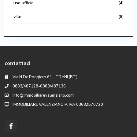
uso ufficio
(4)
ville
(8)
contattaci
Via N.De Roggiero 61 - TRANI (BT)
0883/487128-0883/487136
info@immobiliarevalenziano.com
IMMOBILIARE VALENZIANO P. IVA 03682570720