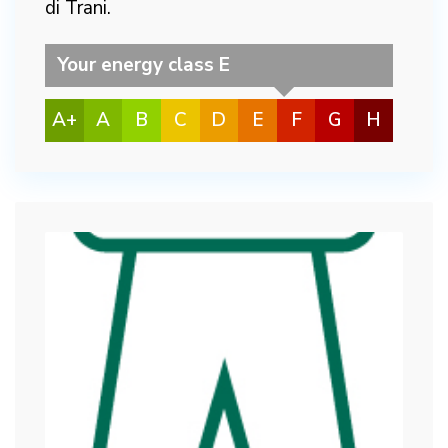
di Trani.
Your energy class E
A+
A
B
C
D
E
F
G
H