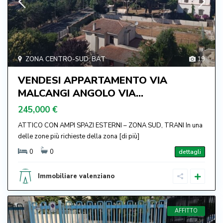
ZONA CENTRO-SUD
,
BAT
19
VENDESI APPARTAMENTO VIA
MALCANGI ANGOLO VIA...
245,000 €
ATTICO CON AMPI SPAZI ESTERNI – ZONA SUD, TRANI In una
delle zone più richieste della zona
[di più]
0
0
dettagli
Immobiliare valenziano
AFFITTO