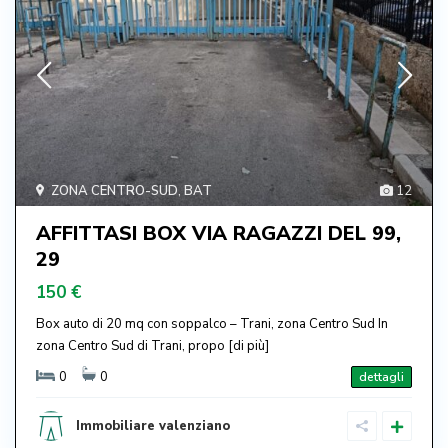
ZONA CENTRO-SUD
,
BAT
12
AFFITTASI BOX VIA RAGAZZI DEL 99,
29
150 €
Box auto di 20 mq con soppalco – Trani, zona Centro Sud In
zona Centro Sud di Trani, propo
[di più]
0
0
dettagli
Immobiliare valenziano