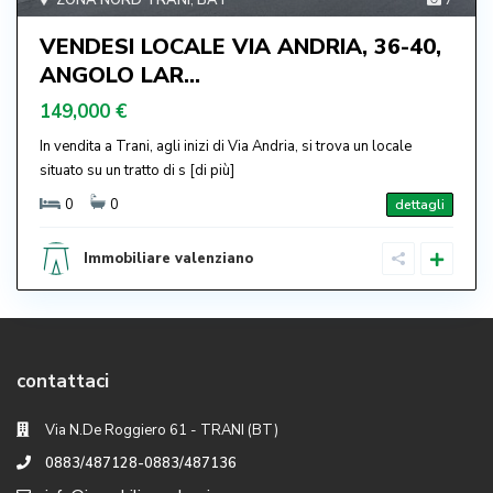
ZONA NORD TRANI
,
BAT
7
VENDESI LOCALE VIA ANDRIA, 36-40,
ANGOLO LAR...
149,000 €
In vendita a Trani, agli inizi di Via Andria, si trova un locale
situato su un tratto di s
[di più]
0
0
dettagli
Immobiliare valenziano
contattaci
Via N.De Roggiero 61 - TRANI (BT)
0883/487128-0883/487136