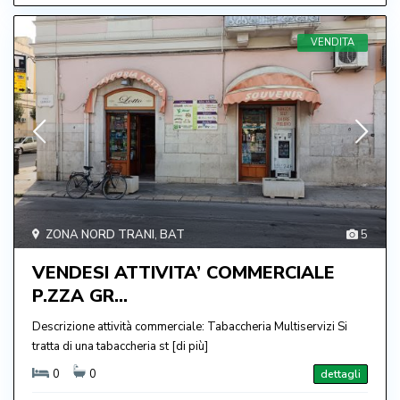
VENDITA
ZONA NORD TRANI
,
BAT
5
VENDESI ATTIVITA’ COMMERCIALE
P.ZZA GR...
Descrizione attività commerciale: Tabaccheria Multiservizi Si
tratta di una tabaccheria st
[di più]
0
0
dettagli